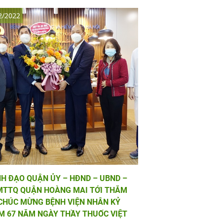
2/2022
H ĐẠO QUẬN ỦY – HĐND – UBND –
TTQ QUẬN HOÀNG MAI TỚI THĂM
CHÚC MỪNG BỆNH VIỆN NHÂN KỶ
M 67 NĂM NGÀY THẦY THUỐC VIỆT