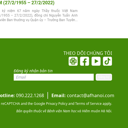
 (27/2/1955 – 27/2/2022)
 kỷ niệm 67 năm ngày Thầy thuốc Việt Nam
2/1955 – 27/2/2022), đồng chí Nguyễn Tuấn Anh
viên Ban thường vụ Quận ủy – Trưởng Ban Tuyên...
THEO DÕI CHÚNG TÔI
Đăng ký nhận bản tin
otline:
090.222.1268
Email:
contact@afhanoi.com
 by reCAPTCHA and the Google
Privacy Policy
and
Terms of Service
apply.
Bản quyền thuộc về Bệnh viện Nam học và Hiếm muộn Hà Nội.