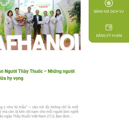
BẢNG GIÁ DỊCH VỤ
ĐĂNG KÝ KHÁM
 ân Người Thầy Thuốc – Những người
lửa hy vọng
ng y như từ mẫu” – câu nói ấy không chỉ là một
 lý mà còn là kim chỉ nam cho mỗi người làm nghề
ân ngày Thầy thuốc Việt Nam 27/2, Ban lãnh...