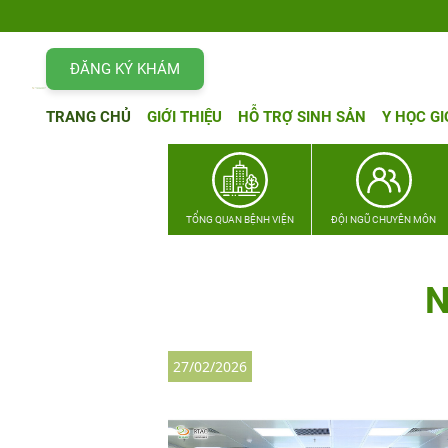
ĐĂNG KÝ KHÁM
TRANG CHỦ
GIỚI THIỆU
HỖ TRỢ SINH SẢN
Y HỌC GI
TỔNG QUAN BỆNH VIỆN
ĐỘI NGŨ CHUYÊN MÔN
N
27/02/2026