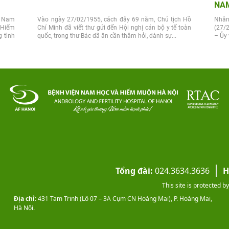
NAM
t Nam
Vào ngày 27/02/1955, cách đây 69 năm, Chủ tịch Hồ
Nhân
 Hiếm
Chí Minh đã viết thư gửi đến Hội nghị cán bộ y tế toàn
(27/
 tình
quốc, trong thư Bác đã ân cần thăm hỏi, dành sự...
– Ủy 
Tổng đài:
024.3634.3636
H
This site is protected
Địa chỉ:
431 Tam Trinh (Lô 07 – 3A Cụm CN Hoàng Mai), P. Hoàng Mai,
Hà Nội.