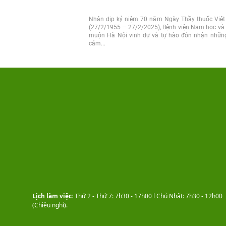
Nhân dịp kỷ niệm 70 năm Ngày Thầy thuốc Việ
(27/2/1955 – 27/2/2025), Bệnh viện Nam học và
muộn Hà Nội vinh dự và tự hào đón nhận những
cảm...
Lịch làm việc:
Thứ 2 - Thứ 7: 7h30 - 17h00 l Chủ Nhật: 7h30 - 12h00
(Chiều nghỉ).