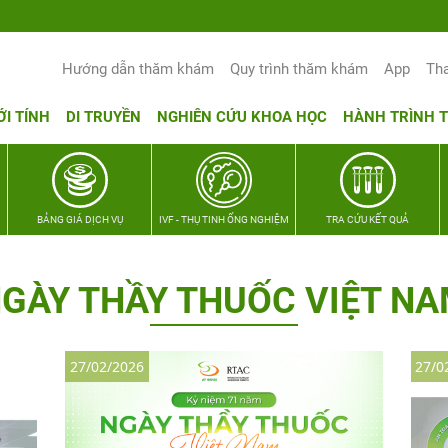
Yêu thương Lan tỏa – Trao hy vọng, vun t
Hướng dẫn thăm khám
Quy trình thăm khám
App
Th
ỚI TÍNH
DI TRUYỀN
NGHIÊN CỨU KHOA HỌC
HÀNH TRÌNH 
BẢNG GIÁ DỊCH VỤ
IVF - THỤ TINH ỐNG NGHIỆM
TRA CỨU KẾT QUẢ
GÀY THẦY THUỐC VIỆT N
27/02/2026
27/0