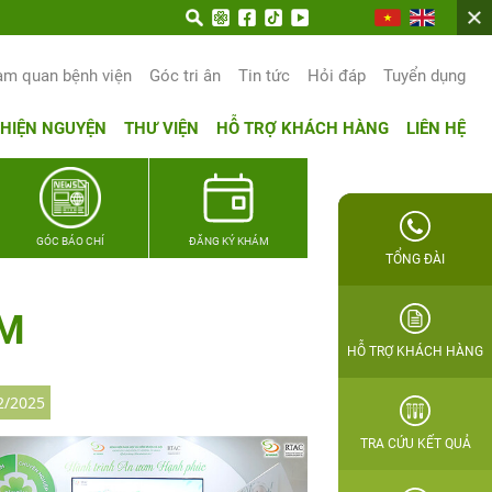
rọn hạnh phúc gia đình Quân nhân
am quan bệnh viện
Góc tri ân
Tin tức
Hỏi đáp
Tuyển dụng
THIỆN NGUYỆN
THƯ VIỆN
HỖ TRỢ KHÁCH HÀNG
LIÊN HỆ
GÓC BÁO CHÍ
ĐĂNG KÝ KHÁM
TỔNG ĐÀI
AM
HỖ TRỢ KHÁCH HÀNG
2/2025
TRA CỨU KẾT QUẢ