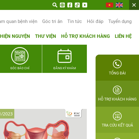
ọn hạnh phúc gia đình Quân nhân
am quan bệnh viện
Góc tri ân
Tin tức
Hỏi đáp
Tuyển dụng
THIỆN NGUYỆN
THƯ VIỆN
HỖ TRỢ KHÁCH HÀNG
LIÊN HỆ
GÓC BÁO CHÍ
ĐĂNG KÝ KHÁM
TỔNG ĐÀI
HỖ TRỢ KHÁCH HÀNG
1/2023
TRA CỨU KẾT QUẢ