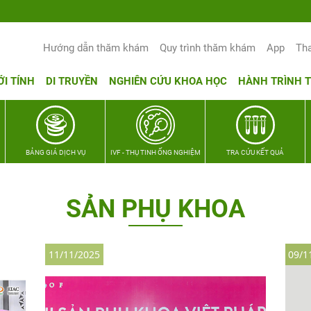
Yêu thương Lan tỏa – Trao hy vọng, vun tr
Hướng dẫn thăm khám
Quy trình thăm khám
App
Th
ỚI TÍNH
DI TRUYỀN
NGHIÊN CỨU KHOA HỌC
HÀNH TRÌNH 
BẢNG GIÁ DỊCH VỤ
IVF - THỤ TINH ỐNG NGHIỆM
TRA CỨU KẾT QUẢ
SẢN PHỤ KHOA
11/11/2025
09/1