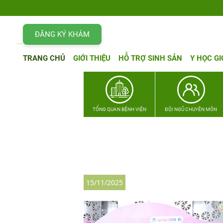
ĐĂNG KÝ KHÁM
TRANG CHỦ
GIỚI THIỆU
HỖ TRỢ SINH SẢN
Y HỌC GI
TỔNG QUAN BỆNH VIỆN
ĐỘI NGŨ CHUYÊN MÔN
15/11/2025