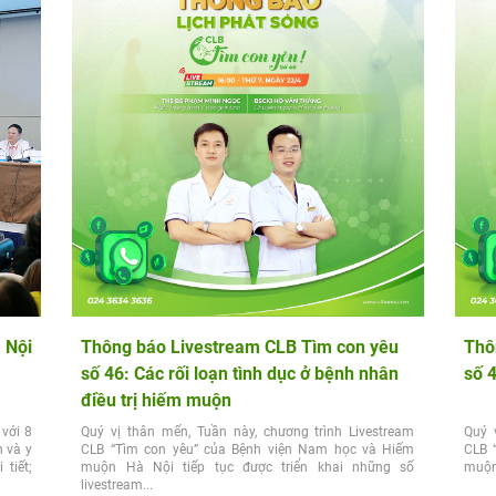
 Nội
Thông báo Livestream CLB Tìm con yêu
Thô
số 46: Các rối loạn tình dục ở bệnh nhân
số 
điều trị hiếm muộn
 với 8
Quý vị thân mến, Tuần này, chương trình Livestream
Quý 
h và y
CLB “Tìm con yêu” của Bệnh viện Nam học và Hiếm
CLB 
 tiết;
muộn Hà Nội tiếp tục được triển khai những số
muộn 
livestream...