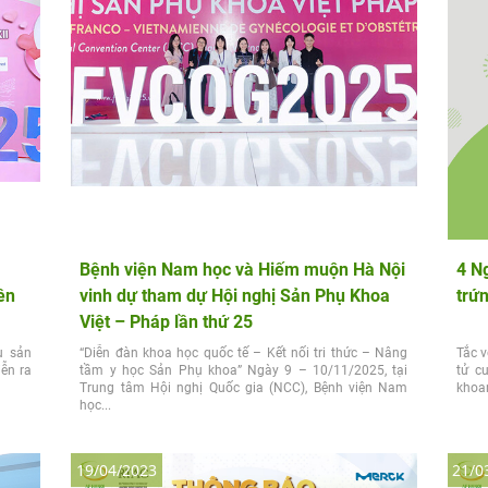
Bệnh viện Nam học và Hiếm muộn Hà Nội
4 N
ên
vinh dự tham dự Hội nghị Sản Phụ Khoa
trứn
Việt – Pháp lần thứ 25
ụ sản
“Diễn đàn khoa học quốc tế – Kết nối tri thức – Nâng
Tắc v
ễn ra
tầm y học Sản Phụ khoa” Ngày 9 – 10/11/2025, tại
tử c
Trung tâm Hội nghị Quốc gia (NCC), Bệnh viện Nam
khoan
học...
19/04/2023
21/0