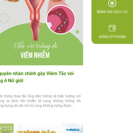
BẢNG GIÁ DỊCH VỤ
ĐĂNG KÝ KHÁM
guyên nhân chính gây Viêm Tắc vòi
g ở Nữ giới
òi trứng (hay tắc ống dẫn trứng) là hiện tượng vòi
ung bị dính tắc khiến tử cung không thông tới
g bụng, do đó vòi tử cung không hứng được...
3/2023