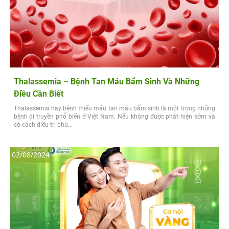
Thalassemia – Bệnh Tan Máu Bẩm Sinh Và Những
Điều Cần Biết
Thalassemia hay bệnh thiếu máu tan máu bẩm sinh là một trong những
bệnh di truyền phổ biến ở Việt Nam. Nếu không được phát hiện sớm và
có cách điều trị phù...
02/08/2024