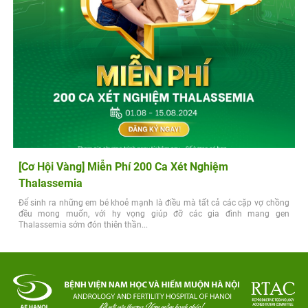
[Cơ Hội Vàng] Miễn Phí 200 Ca Xét Nghiệm
Thalassemia
Để sinh ra những em bé khoẻ mạnh là điều mà tất cả các cặp vợ chồng
đều mong muốn, với hy vọng giúp đỡ các gia đình mang gen
Thalassemia sớm đón thiên thần...