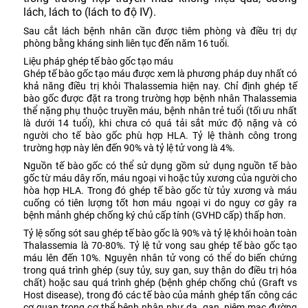
lách, lách to (lách to độ IV).
Sau cắt lách bệnh nhân cần được tiêm phòng và điều trị dự
phòng bằng kháng sinh liên tục đến năm 16 tuổi.
Liệu pháp ghép tế bào gốc tạo máu
Ghép tế bào gốc tạo máu được xem là phương pháp duy nhất có
khả năng điều trị khỏi Thalassemia hiện nay. Chỉ định ghép tế
bào gốc được đặt ra trong trường hợp bệnh nhân Thalassemia
thể nặng phụ thuộc truyền máu, bệnh nhân trẻ tuổi (tối ưu nhất
là dưới 14 tuổi), khi chưa có quá tải sắt mức độ nặng và có
người cho tế bào gốc phù hợp HLA. Tỷ lệ thành công trong
trường hợp này lên đến 90% và tỷ lệ tử vong là 4%.
Nguồn tế bào gốc có thể sử dụng gồm sử dụng nguồn tế bào
gốc từ máu dây rốn, máu ngoại vi hoặc tủy xương của người cho
hòa hợp HLA. Trong đó ghép tế bào gốc từ tủy xương và máu
cuống có tiên lượng tốt hơn máu ngoại vi do nguy cơ gây ra
bệnh mảnh ghép chống ký chủ cấp tính (GVHD cấp) thấp hơn.
Tỷ lệ sống sót sau ghép tế bào gốc là 90% và tỷ lệ khỏi hoàn toàn
Thalassemia là 70-80%. Tỷ lệ tử vong sau ghép tế bào gốc tạo
máu lên đến 10%. Nguyên nhân tử vong có thể do biến chứng
trong quá trình ghép (suy tủy, suy gan, suy thận do điều trị hóa
chất) hoặc sau quá trình ghép (bệnh ghép chống chủ (Graft vs
Host disease), trong đó các tế bào của mảnh ghép tấn công các
cơ quan trong cơ thể bệnh nhân như da, gan, niêm mạc đường