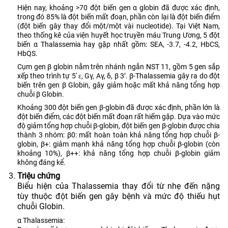
Hiện nay, khoảng >70 đột biến gen α globin đã được xác định,
trong đó 85% là đột biến mất đoạn, phần còn lại là đột biến điểm
(đột biến gây thay đổi một/một vài nucleotide). Tại Việt Nam,
theo thống kê của viện huyết học truyền máu Trung Ương, 5 đột
biến α Thalassemia hay gặp nhất gồm: SEA, -3.7, -4.2, HbCS,
HbQS.
Cụm gen β globin nằm trên nhánh ngắn NST 11, gồm 5 gen sắp
xếp theo trình tự 5′ ɛ, Gγ, Aγ, δ, β 3’. β-Thalassemia gây ra do đột
biến trên gen β Globin, gây giảm hoặc mất khả năng tổng hợp
chuỗi β Globin.
Khoảng 300 đột biến gen β-globin đã được xác định, phần lớn là
đột biến điểm, các đột biến mất đoạn rất hiếm gặp. Dựa vào mức
độ giảm tổng hợp chuỗi β-globin, đột biến gen β-globin được chia
thành 3 nhóm: β0: mất hoàn toàn khả năng tổng hợp chuỗi β-
globin, β+: giảm mạnh khả năng tổng hợp chuỗi β-globin (còn
khoảng 10%), β++: khả năng tổng hợp chuỗi β-globin giảm
không đáng kể.
Triệu chứng
Biểu hiện của Thalassemia thay đổi từ nhẹ đến nặng
tùy thuộc đột biến gen gây bệnh và mức độ thiếu hụt
chuỗi Globin.
α Thalassemia: