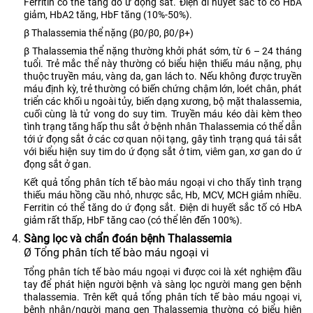
Ferritin có thể tăng do ứ đọng sắt. Điện di huyết sắc tố có HbA
giảm, HbA2 tăng, HbF tăng (10%-50%).
β Thalassemia thể nặng (β0/β0, β0/β+)
β Thalassemia thể nặng thường khởi phát sớm, từ 6 – 24 tháng
tuổi. Trẻ mắc thể này thường có biểu hiện thiếu máu nặng, phụ
thuộc truyền máu, vàng da, gan lách to. Nếu không được truyền
máu định kỳ, trẻ thường có biến chứng chậm lớn, loét chân, phát
triển các khối u ngoài tủy, biến dạng xương, bộ mặt thalassemia,
cuối cùng là tử vong do suy tim. Truyền máu kéo dài kèm theo
tình trạng tăng hấp thu sắt ở bệnh nhân Thalassemia có thể dẫn
tới ứ đọng sắt ở các cơ quan nội tạng, gây tình trạng quá tải sắt
với biểu hiện suy tim do ứ đọng sắt ở tim, viêm gan, xơ gan do ứ
đọng sắt ở gan.
Kết quả tổng phân tích tế bào máu ngoại vi cho thấy tình trạng
thiếu máu hồng cầu nhỏ, nhược sắc, Hb, MCV, MCH giảm nhiều.
Ferritin có thể tăng do ứ đọng sắt. Điện di huyết sắc tố có HbA
giảm rất thấp, HbF tăng cao (có thể lên đến 100%).
Sàng lọc và chẩn đoán bệnh Thalassemia
Ø Tổng phân tích tế bào máu ngoại vi
Tổng phân tích tế bào máu ngoại vi được coi là xét nghiệm đầu
tay để phát hiện người bệnh và sàng lọc người mang gen bệnh
thalassemia. Trên kết quả tổng phân tích tế bào máu ngoại vi,
bệnh nhân/người mang gen Thalassemia thường có biểu hiện