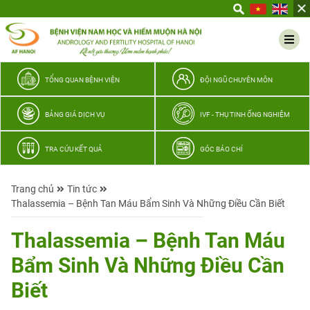
Yêu
thương
Lan
tỏa
–
TỔNG QUAN BỆNH VIỆN
ĐỘI NGŨ CHUYÊN MÔN
Trao
hy
BẢNG GIÁ DỊCH VỤ
IVF - THỤ TINH ỐNG NGHIỆM
vọng,
vun
TRA CỨU KẾT QUẢ
GÓC BÁO CHÍ
trọn
hạnh
Trang chủ
Tin tức
phúc
Thalassemia – Bệnh Tan Máu Bẩm Sinh Và Những Điều Cần Biết
gia
đình
Thalassemia – Bệnh Tan Máu
Quân
Bẩm Sinh Và Những Điều Cần
nhân
Biết