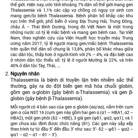
thế giới. Hiện nay, ước tính khoảng 7% dân số thế giới mang gen
Thalassemia và 1,1% các cặp vợ chồng có nguy cơ sinh con
mang gen/bị bệnh Thalassemia. Bệnh phân bố khắp các khu
vực trên thế giới, phổ biến ở vùng Địa Trung Hải, Trung Đông,
châu Á – Thái Bình Dương, trong đó Việt Nam là một trong
những nước có tỷ lệ mắc bệnh và mang gen bệnh cao. Tại Việt
Nam, theo nghiên cứu của Viện Huyết học truyền máu Trung
ương năm 2017, tỷ lệ người mang gen/mắc bệnh Thalassemia
trên quần thể dân số chung là 13,8%, phân bố khác nhau giữa
các dân tộc, thấp hơn ở người Kinh với 2% – 4%, và đặc biệt cao
ở nhóm dân tộc thiểu số: tỷ lệ ở người Mường là 22%, và trên
40% ở dân tộc Tày, Thái, ….
Nguyên nhân
Thalassemia là bệnh di truyền lặn trên nhiễm sắc thể
thường, gây ra do đột biến gen mã hóa chuỗi globin,
gồm gen α-globin (gây bệnh α-Thalassemia) và gen β-
globin (gây bệnh β-Thalassemia).
Mỗi người có 4 bản sao của gen α globin (αα/αα), nằm trên cụm
gen α của NST 16 (cụm gen này gồm hai gen α (α1 – HBA1, α2 –
HBA2), một gen phôi (δ2 – HBE), 3 giả gen (ψδ1, ψα2, ψα1), và 1
gen chưa xác định được chức năng (θ1). Các gen này sắp xếp
theo trình tự từ đầu 5’ đến đầu 3’ như sau: 5’- δ2 – ψδ1 – ψα2 –
ψα1 – α2 – α1 – θ1 – 3’).