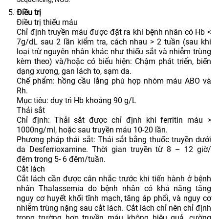
Điều trị
Điều trị thiếu máu
Chỉ định truyền máu được đặt ra khi bệnh nhân có Hb <
7g/dL sau 2 lần kiểm tra, cách nhau > 2 tuần (sau khi
loại trừ nguyên nhân khác như thiếu sắt và nhiễm trùng
kèm theo) và/hoặc có biểu hiện: Chậm phát triển, biến
dạng xương, gan lách to, sạm da.
Chế phẩm: hồng cầu lắng phù hợp nhóm máu ABO và
Rh.
Mục tiêu: duy trì Hb khoảng 90 g/L
Thải sắt
Chỉ định: Thải sắt được chỉ định khi ferritin máu >
1000ng/ml, hoặc sau truyền máu 10-20 lần.
Phương pháp thải sắt: Thải sắt bằng thuốc truyền dưới
da Desferrioxamine. Thời gian truyền từ 8 – 12 giờ/
đêm trong 5- 6 đêm/tuần.
Cắt lách
Cắt lách cần được cân nhắc trước khi tiến hành ở bệnh
nhân Thalassemia do bệnh nhân có khả năng tăng
nguy cơ huyết khối tĩnh mạch, tăng áp phổi, và nguy cơ
nhiễm trùng nặng sau cắt lách. Cắt lách chỉ nên chỉ định
trong trường hợp truyền máu không hiệu quả, cường