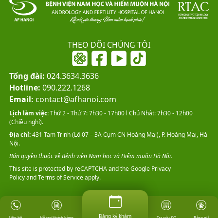
THEO DÕI CHÚNG TÔI
Tổng đài:
024.3634.3636
Hotline:
090.222.1268
Email:
contact@afhanoi.com
Lịch làm việc:
Thứ 2 - Thứ 7: 7h30 - 17h00 l Chủ Nhật: 7h30 - 12h00
(Chiều nghỉ).
Địa chỉ:
431 Tam Trinh (Lô 07 – 3A Cụm CN Hoàng Mai), P. Hoàng Mai, Hà
Nội.
Bản quyền thuộc về Bệnh viện Nam học và Hiếm muộn Hà Nội.
This site is protected by reCAPTCHA and the Google
Privacy
Policy
and
Terms of Service
apply.
Đăng ký khám
Hỗ trợ khách hàng
Tra cứu KQ
Bảng giá
Liên hệ