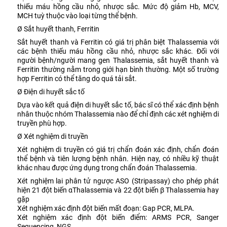
thiếu máu hồng cầu nhỏ, nhược sắc. Mức độ giảm Hb, MCV,
MCH tuỳ thuộc vào loại từng thể bệnh.
Ø Sắt huyết thanh, Ferritin
Sắt huyết thanh và Ferritin có giá trị phân biệt Thalassemia với
các bệnh thiếu máu hồng cầu nhỏ, nhược sắc khác. Đối với
người bệnh/người mang gen Thalassemia, sắt huyết thanh và
Ferritin thường nằm trong giới hạn bình thường. Một số trường
hợp Ferritin có thể tăng do quá tải sắt.
Ø Điện di huyết sắc tố
Dựa vào kết quả điện di huyết sắc tố, bác sĩ có thể xác định bệnh
nhân thuộc nhóm Thalassemia nào để chỉ định các xét nghiệm di
truyền phù hợp.
Ø Xét nghiệm di truyền
Xét nghiệm di truyền có giá trị chẩn đoán xác định, chẩn đoán
thể bệnh và tiên lượng bệnh nhân. Hiện nay, có nhiều kỹ thuật
khác nhau được ứng dụng trong chẩn đoán Thalassemia.
Xét nghiệm lai phân tử ngược ASO (Stripassay) cho phép phát
hiện 21 đột biến αThalassemia và 22 đột biến β Thalassemia hay
gặp
Xét nghiệm xác định đột biến mất đoạn: Gap PCR, MLPA.
Xét nghiệm xác định đột biến điểm: ARMS PCR, Sanger
Sequencing, NGS.