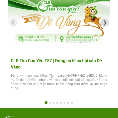
CLB Tìm Con Yêu #87 | Đừng bỏ lỡ cơ hội săn Dê
Vàng
Đăng ký tham gia: https://forms.gle/vdoCPHPxhZhs6B5q6 Mong
muốn đón Dê Vàng nhưng vẫn chưa biết nên bắt đầu từ đâu? Trong
hành trình tìm con, việc thăm khám đúng thời điểm và lựa chọn
đúng...