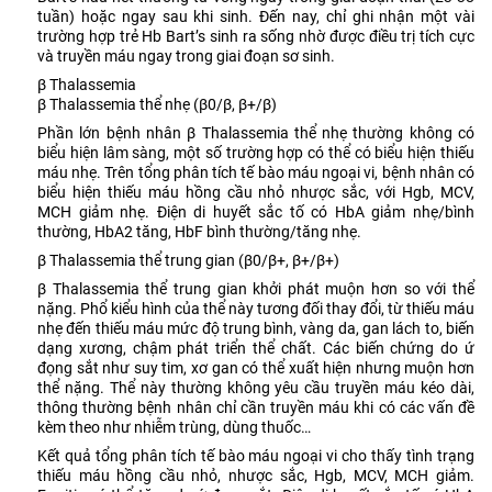
tuần) hoặc ngay sau khi sinh. Đến nay, chỉ ghi nhận một vài
trường hợp trẻ Hb Bart’s sinh ra sống nhờ được điều trị tích cực
và truyền máu ngay trong giai đoạn sơ sinh.
β Thalassemia
β Thalassemia thể nhẹ (β0/β, β+/β)
Phần lớn bệnh nhân β Thalassemia thể nhẹ thường không có
biểu hiện lâm sàng, một số trường hợp có thể có biểu hiện thiếu
máu nhẹ. Trên tổng phân tích tế bào máu ngoại vi, bệnh nhân có
biểu hiện thiếu máu hồng cầu nhỏ nhược sắc, với Hgb, MCV,
MCH giảm nhẹ. Điện di huyết sắc tố có HbA giảm nhẹ/bình
thường, HbA2 tăng, HbF bình thường/tăng nhẹ.
β Thalassemia thể trung gian (β0/β+, β+/β+)
β Thalassemia thể trung gian khởi phát muộn hơn so với thể
nặng. Phổ kiểu hình của thể này tương đối thay đổi, từ thiếu máu
nhẹ đến thiếu máu mức độ trung bình, vàng da, gan lách to, biến
dạng xương, chậm phát triển thể chất. Các biến chứng do ứ
đọng sắt như suy tim, xơ gan có thể xuất hiện nhưng muộn hơn
thể nặng. Thể này thường không yêu cầu truyền máu kéo dài,
thông thường bệnh nhân chỉ cần truyền máu khi có các vấn đề
kèm theo như nhiễm trùng, dùng thuốc…
Kết quả tổng phân tích tế bào máu ngoại vi cho thấy tình trạng
thiếu máu hồng cầu nhỏ, nhược sắc, Hgb, MCV, MCH giảm.