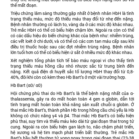
thể mất đoạn.
Triệu chứng lâm sàng thường gặp nhất ở bệnh nhân HbH là tình
trạng thiếu máu, mức độ thiếu máu thay đổi từ nhẹ đến nặng.
Bệnh nhân thường có lách to, vàng da ở các mức độ khác nhau.
Trẻ mắc HbH có thể có biểu hiện chậm lớn. Ngoài ra còn có thể
có các dấu hiệu do biến chứng khác của bệnh như: nhiễm trùng,
các vết loét ở chi dưới, và có thể có các cơn tan máu cấp sau khi
điều trị thuốc hoặc sau các đợt nhiễm trùng nặng. Bệnh nhân
lớn tuổi hơn có thể có biểu hiện ứ sắt ở nhiều mức độ khác nhau.
Xét nghiệm tổng phân tích tế bào máu ngoại vi cho thấy tình
trạng thiếu máu hồng cầu nhỏ nhược sắc từ trung bình đến
nặng. Kết quả điện di huyết sắc tố lượng HbH thay đổi từ 0,8-
40%, đôi khi còn có kèm theo Hb Bart’s ở một vài trường hợp.
Hb Bart (α0/ α0)
Hội chứng phù thai do Hb Bart’s là thể bệnh nặng nhất của α-
thalassemia, gây ra do mất hoàn toàn 4 gen α globin, dẫn tới
tình trạng mất hoàn toàn khả năng sản xuất chuỗi α globin. Ở
thai mắc Hb Bart’s, thành phần Hb trong hồng cầu chủ yếu là Hb
không có chức năng γ4 và β4. Thai mắc Hb Bart’s có biểu hiện
phù thai, suy tim và thiếu máu kéo dài từ giai đoạn thai trong tử
cung. Ngoài ra còn biểu hiện gan lách to, não chậm phát triển,
hệ xương và hệ tim mạch phát triển bất thường. Trẻ mắc Hb
Bart’s hầu hết thường tử vong ngay trong giai đoạn thai (23-38