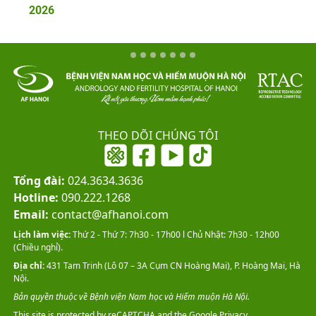
2026
THEO DÕI CHÚNG TÔI
Tổng đài:
024.3634.3636
Hotline:
090.222.1268
Email:
contact@afhanoi.com
Lịch làm việc:
Thứ 2 - Thứ 7: 7h30 - 17h00 l Chủ Nhật: 7h30 - 12h00
(Chiều nghỉ).
Địa chỉ:
431 Tam Trinh (Lô 07 – 3A Cụm CN Hoàng Mai), P. Hoàng Mai, Hà
Nội.
Bản quyền thuộc về Bệnh viện Nam học và Hiếm muộn Hà Nội.
This site is protected by reCAPTCHA and the Google
Privacy