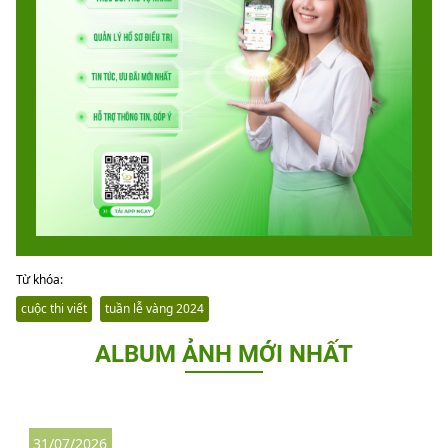
Từ khóa:
cuộc thi viết
tuần lễ vàng 2024
ALBUM ẢNH MỚI NHẤT
31/07/2026
2