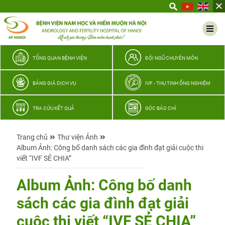
Yêu
thương
Lan
tỏa
–
TỔNG QUAN BỆNH VIỆN
ĐỘI NGŨ CHUYÊN MÔN
Trao
hy
BẢNG GIÁ DỊCH VỤ
IVF - THỤ TINH ỐNG NGHIỆM
vọng,
vun
TRA CỨU KẾT QUẢ
GÓC BÁO CHÍ
trọn
hạnh
Trang chủ
Thư viện Ảnh
phúc
Album Ảnh: Công bố danh sách các gia đình đạt giải cuộc thi
gia
viết “IVF SẺ CHIA”
đình
Quân
Album Ảnh: Công bố danh
nhân
sách các gia đình đạt giải
cuộc thi viết “IVF SẺ CHIA”