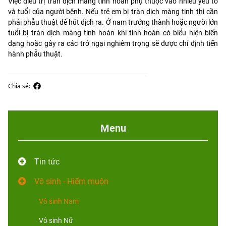
Việc điều trị tràn dịch màng tinh hoàn phụ thuộc vào nhiều yếu tố
và tuổi của người bệnh. Nếu trẻ em bị tràn dịch màng tinh thì cần
phải phẫu thuật để hút dịch ra. Ở nam trưởng thành hoặc người lớn
tuổi bị tràn dịch màng tinh hoàn khi tinh hoàn có biểu hiện biến
dạng hoặc gây ra các trở ngại nghiêm trọng sẽ được chỉ định tiến
hành phẫu thuật.
Chia sẻ:
Menu
Tin tức
Vô sinh - Hiếm muộn
Vô sinh Nam
Vô sinh Nữ