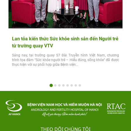
Lan tỏa kiến thức Sức khỏe sinh sản đến Người trẻ
từ trường quay VTV
Sáng nay, tại trường quay S7 Đài Truyền hình Việt Nam, chương
trình tọa đàm “Sức khỏe người trẻ – Hiểu đúng, sống khỏe” đã được
thực hiện với sự phối hợp giữa Bệnh viện...
THEO DÕI CHÚNG TÔI