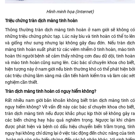
Hình minh họa (Internet)
Triệu chứng tràn dịch màng tinh hoàn
Thông thường tràn dịch màng tinh hoàn ở nam giới sẽ không có
những triệu chứng phức tạp. Lúc này bìu và tinh hoàn có thể to lên
và giống như sưng nhưng lại không gây đau đớn. Nếu tràn dịch
màng tinh hoàn xuất phát từ các viêm nhiễm ở tinh hoàn, mào tinh
hoàn thì người bệnh sẽ cảm thấy những cơn đau dữ dội, tinh hoàn
và mào tinh hoàn cũng sưng lên. Các bác sĩ chuyên khoa cho biết,
hiện tượng này ở nam giới nếu bình thường khó có thể phát hiện bởi
các triệu chứng lâm sàng mà cần tiến hành kiểm tra và làm các xét
nghiệm cần thiết.
Tràn dịch màng tinh hoàn có nguy hiểm không?
Rất nhiều nam giới băn khoăn không biết tràn dịch màng tinh có
nguy hiểm không? Về vấn đề này các bác sĩ chuyên khoa cho biết,
tràn dịch màng tinh nếu được khắc phục kịp thời sẽ không gây ra
các biến chứng hay hậu quả nghiêm trọng. Ngược lại khi chậm
được phát hiện và bệnh có dấu hiệu chuyển biến trầm trọng, tính
nguy hại không chỉ dừng lại ở việc tác động đến chức năng của tinh
hoàn mà còn gây biến chứng đến các bộ phận khác. Vô sinh hiếm