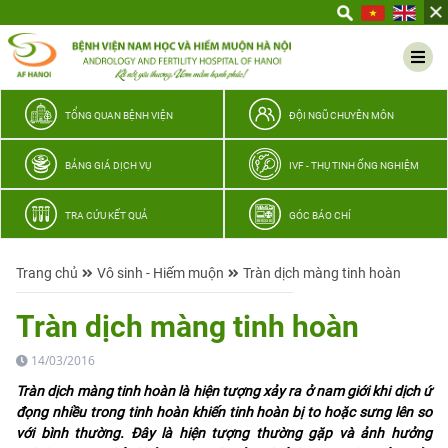
Yêu
thương
Lan
tỏa
–
TỔNG QUAN BỆNH VIỆN
ĐỘI NGŨ CHUYÊN MÔN
Trao
hy
BẢNG GIÁ DỊCH VỤ
IVF - THỤ TINH ỐNG NGHIỆM
vọng,
vun
TRA CỨU KẾT QUẢ
GÓC BÁO CHÍ
trọn
hạnh
Trang chủ
Vô sinh - Hiếm muộn
Tràn dịch màng tinh hoàn
phúc
gia
Tràn dịch màng tinh hoàn
đình
Quân
14/03/2016
nhân
Tràn dịch màng tinh hoàn là hiện tượng xảy ra ở nam giới khi dịch ứ
đọng nhiều trong tinh hoàn khiến tinh hoàn bị to hoặc sưng lên so
với bình thường. Đây là hiện tượng thường gặp và ảnh hưởng