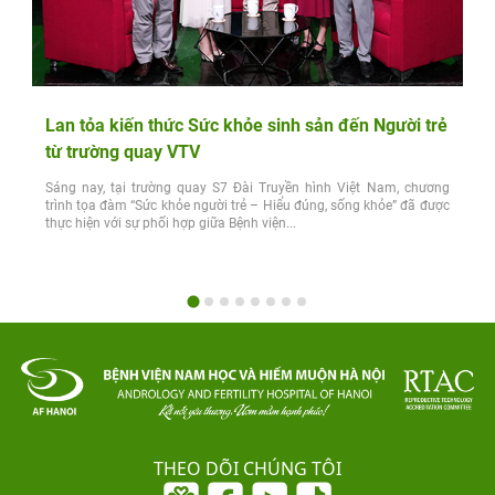
Lan tỏa kiến thức Sức khỏe sinh sản đến Người trẻ
từ trường quay VTV
Sáng nay, tại trường quay S7 Đài Truyền hình Việt Nam, chương
trình tọa đàm “Sức khỏe người trẻ – Hiểu đúng, sống khỏe” đã được
thực hiện với sự phối hợp giữa Bệnh viện...
THEO DÕI CHÚNG TÔI