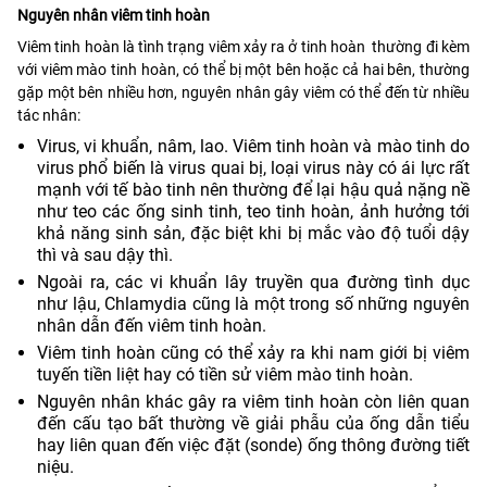
Nguyên nhân viêm tinh hoàn
Viêm tinh hoàn là tình trạng viêm xảy ra ở tinh hoàn thường đi kèm
với viêm mào tinh hoàn, có thể bị một bên hoặc cả hai bên, thường
gặp một bên nhiều hơn, nguyên nhân gây viêm có thể đến từ nhiều
tác nhân:
Virus, vi khuẩn, nâm, lao. Viêm tinh hoàn và mào tinh do
virus phổ biến là virus quai bị, loại virus này có ái lực rất
mạnh với tế bào tinh nên thường để lại hậu quả nặng nề
như teo các ống sinh tinh, teo tinh hoàn, ảnh hưởng tới
khả năng sinh sản, đặc biệt khi bị mắc vào độ tuổi dậy
thì và sau dậy thì.
Ngoài ra, các vi khuẩn lây truyền qua đường tình dục
như lậu, Chlamydia cũng là một trong số những nguyên
nhân dẫn đến viêm tinh hoàn.
Viêm tinh hoàn cũng có thể xảy ra khi nam giới bị viêm
tuyến tiền liệt hay có tiền sử viêm mào tinh hoàn.
Nguyên nhân khác gây ra viêm tinh hoàn còn liên quan
đến cấu tạo bất thường về giải phẫu của ống dẫn tiểu
hay liên quan đến việc đặt (sonde) ống thông đường tiết
niệu.