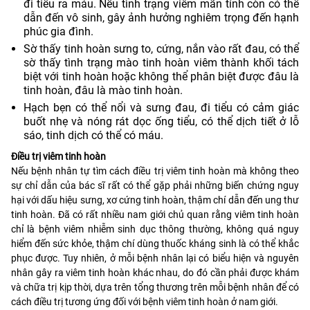
đi tiểu ra máu. Nếu tình trạng viêm mãn tính còn có thể
dẫn đến vô sinh, gây ảnh hưởng nghiêm trọng đến hạnh
phúc gia đình.
Sờ thấy tinh hoàn sưng to, cứng, nắn vào rất đau, có thể
sờ thấy tình trạng mào tinh hoàn viêm thành khối tách
biệt với tinh hoàn hoặc không thể phân biệt được đâu là
tinh hoàn, đâu là mào tinh hoàn.
Hạch bẹn có thể nổi và sưng đau, đi tiểu có cảm giác
buốt nhẹ và nóng rát dọc ống tiểu, có thể dịch tiết ở lỗ
sáo, tinh dịch có thể có máu.
Điều trị viêm tinh hoàn
Nếu bệnh nhân tự tìm cách điều trị viêm tinh hoàn mà không theo
sự chỉ dẫn của bác sĩ rất có thể gặp phải những biến chứng nguy
hại với dấu hiệu sưng, xơ cứng tinh hoàn, thậm chí dẫn đến ung thư
tinh hoàn. Đã có rất nhiều nam giới chủ quan rằng viêm tinh hoàn
chỉ là bệnh viêm nhiễm sinh dục thông thường, không quá nguy
hiểm đến sức khỏe, thậm chí dùng thuốc kháng sinh là có thể khắc
phục được. Tuy nhiên, ở mỗi bệnh nhân lại có biểu hiện và nguyên
nhân gây ra viêm tinh hoàn khác nhau, do đó cần phải được khám
và chữa trị kịp thời, dựa trên tổng thương trên mỗi bệnh nhân để có
cách điều trị tương ứng đối với bệnh viêm tinh hoàn ở nam giới.