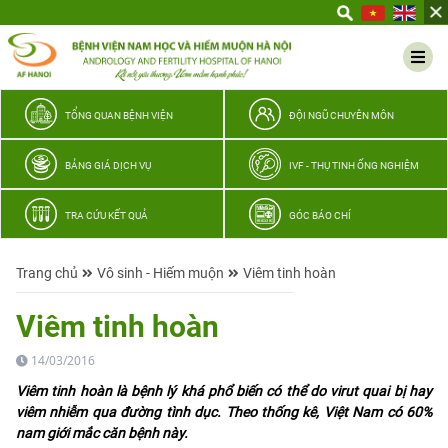
Yêu
thương
Lan
tỏa
–
TỔNG QUAN BỆNH VIỆN
ĐỘI NGŨ CHUYÊN MÔN
Trao
hy
BẢNG GIÁ DỊCH VỤ
IVF - THỤ TINH ỐNG NGHIỆM
vọng,
vun
TRA CỨU KẾT QUẢ
GÓC BÁO CHÍ
trọn
hạnh
Trang chủ
Vô sinh - Hiếm muộn
Viêm tinh hoàn
phúc
gia
Viêm tinh hoàn
đình
Quân
14/03/2016
nhân
Viêm tinh hoàn là bệnh lý khá phổ biến có thể do virut quai bị hay
viêm nhiễm qua đường tình dục. Theo thống kê, Việt Nam có 60%
nam giới mắc căn bệnh này.