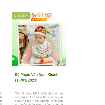
5/08/2024
17/04/2024
Bé Phạm Văn Nam Khánh
Đào Tuệ Tâm – Đà
(13/01/2023)
Minh (03/09/2023)
6,
Tuần lễ vàng 2024 và hành trình tìm
Hành trình 8 năm tìm c
nh
con yêu suốt 20 năm, Gửi con trai yêu
khép lại với cái kết viê
ều
dấu của mẹ Nam Khánh! Nhìn con
song sinh 1 gái 1 trai tê
ệt
thơ ngây, đang chập chững bước đi
Phú chào đời ở tuần 38 n