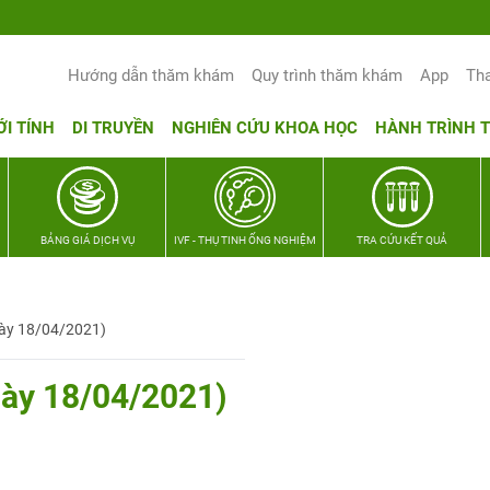
Hướng dẫn thăm khám
Quy trình thăm khám
App
Th
ỚI TÍNH
DI TRUYỀN
NGHIÊN CỨU KHOA HỌC
HÀNH TRÌNH 
BẢNG GIÁ DỊCH VỤ
IVF - THỤ TINH ỐNG NGHIỆM
TRA CỨU KẾT QUẢ
gày 18/04/2021)
gày 18/04/2021)