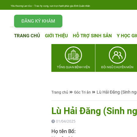
Yêu thương Lan tỏa – Trao hy vọng, vun trọn hạnh phúc gia đình Quân nhân
ĐĂNG KÝ KHÁM
TRANG CHỦ
GIỚI THIỆU
HỖ TRỢ SINH SẢN
Y HỌC GI
TỔNG QUAN BỆNH VIỆN
ĐỘI NGŨ CHUYÊN MÔN
Lù Hải Đăng (Sinh n
Trang chủ
Góc Tri ân
Lù Hải Đăng (Sinh n
01/04/2025
Họ tên Bố: