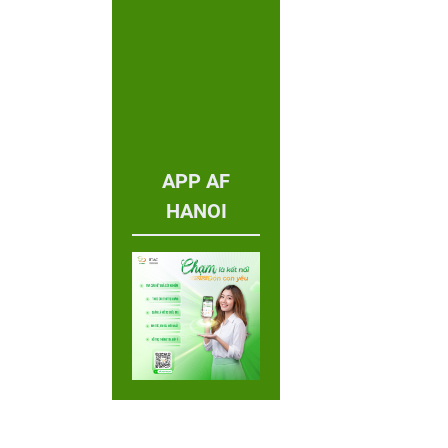
APP AF
HANOI