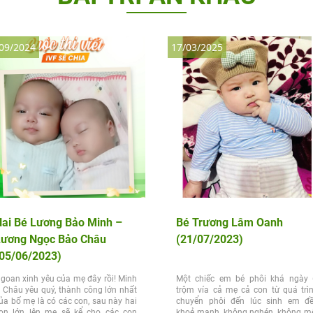
09/2024
17/03/2025
ai Bé Lương Bảo Minh –
Bé Trương Lâm Oanh
Lương Ngọc Bảo Châu
(21/07/2023)
05/06/2023)
goan xinh yêu của mẹ đây rồi! Minh
Một chiếc em bé phôi khá ngày 
 Châu yêu quý, thành công lớn nhất
trộm vía cả mẹ cả con từ quá trì
ủa bố mẹ là có các con, sau này hai
chuyển phôi đến lúc sinh em đ
on lớn lên mẹ sẽ kể cho các con
khoẻ mạnh, không nghén, không m