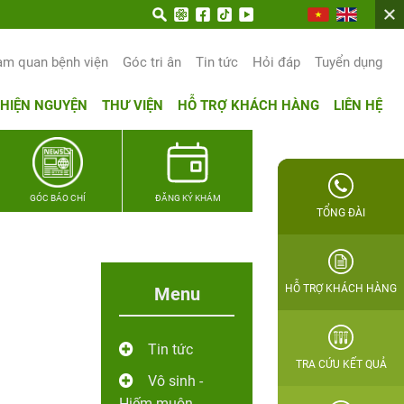
am quan bệnh viện
Góc tri ân
Tin tức
Hỏi đáp
Tuyển dụng
THIỆN NGUYỆN
THƯ VIỆN
HỖ TRỢ KHÁCH HÀNG
LIÊN HỆ
GÓC BÁO CHÍ
ĐĂNG KÝ KHÁM
TỔNG ĐÀI
HỖ TRỢ KHÁCH HÀNG
Menu
Tin tức
TRA CỨU KẾT QUẢ
Vô sinh -
Hiếm muộn