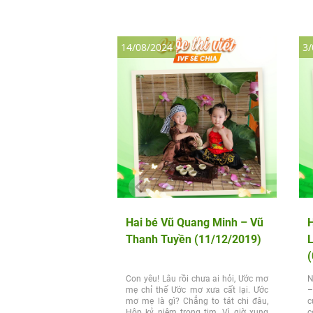
14/08/2024
3/
Hai bé Vũ Quang Minh – Vũ
H
Thanh Tuyền (11/12/2019)
(
Con yêu! Lâu rồi chưa ai hỏi, Ước mơ
N
mẹ chỉ thế Ước mơ xưa cất lại. Ước
–
mơ mẹ là gì? Chẳng to tát chi đâu,
c
Hộp kỷ niệm trong tim. Vì giờ xung
c