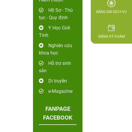
Hồ Sơ - Thủ
BẢNG GIÁ DỊCH VỤ
tục - Quy định
Y Học Giới
Tính
ĐĂNG KÝ KHÁM
Nghiên cứu
khoa học
Hỗ trợ sinh
sản
Di truyền
e-Magazine
FANPAGE
FACEBOOK