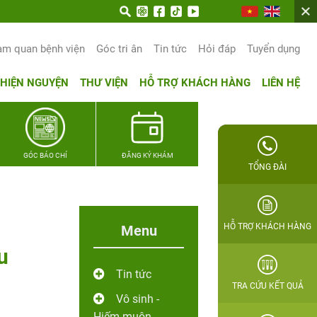
ọn hạnh phúc gia đình Quân nhân
am quan bệnh viện
Góc tri ân
Tin tức
Hỏi đáp
Tuyển dụng
THIỆN NGUYỆN
THƯ VIỆN
HỖ TRỢ KHÁCH HÀNG
LIÊN HỆ
GÓC BÁO CHÍ
ĐĂNG KÝ KHÁM
TỔNG ĐÀI
HỖ TRỢ KHÁCH HÀNG
Menu
u
Tin tức
TRA CỨU KẾT QUẢ
Vô sinh -
Hiếm muộn