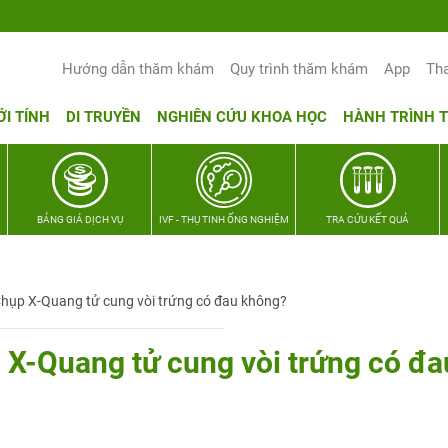
Yêu thương Lan tỏa – Trao hy vọng, vun tr
Hướng dẫn thăm khám
Quy trình thăm khám
App
Th
ỚI TÍNH
DI TRUYỀN
NGHIÊN CỨU KHOA HỌC
HÀNH TRÌNH 
BẢNG GIÁ DỊCH VỤ
IVF - THỤ TINH ỐNG NGHIỆM
TRA CỨU KẾT QUẢ
hụp X-Quang tử cung vòi trứng có đau không?
 X-Quang tử cung vòi trứng có đa