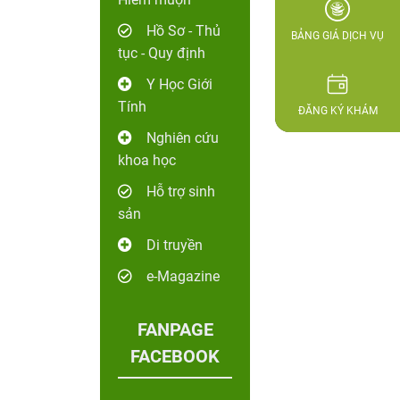
Hồ Sơ - Thủ
BẢNG GIÁ DỊCH VỤ
tục - Quy định
Y Học Giới
Tính
ĐĂNG KÝ KHÁM
Nghiên cứu
khoa học
Hỗ trợ sinh
sản
Di truyền
e-Magazine
FANPAGE
FACEBOOK