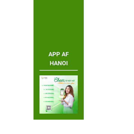
APP AF
HANOI