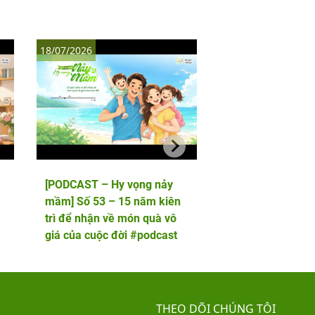
18/07/2026
11/07/2026
[PODCAST – Hy vọng nảy
[PODCAST – Hy vọ
mầm] Số 53 – 15 năm kiên
mầm] Số 52 – 5 lầ
trì để nhận về món quà vô
phôi và cái kết viê
giá của cuộc đời #podcast
hai thiên thần nhỏ
THEO DÕI CHÚNG TÔI