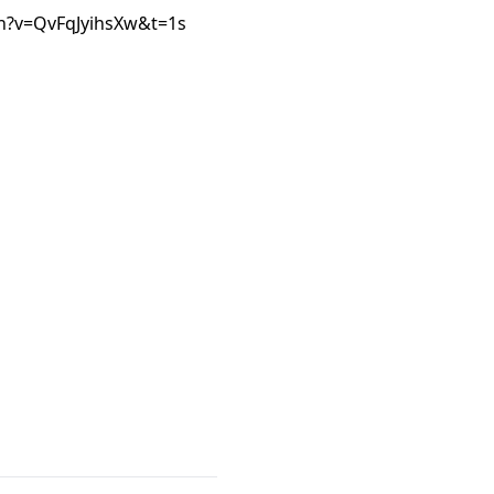
h?v=QvFqJyihsXw&t=1s