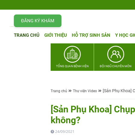
ĐĂNG KÝ KHÁM
TRANG CHỦ
GIỚI THIỆU
HỖ TRỢ SINH SẢN
Y HỌC GI
TỔNG QUAN BỆNH VIỆN
ĐỘI NGŨ CHUYÊN MÔN
[Sản Phụ Khoa] C
Trang chủ
Thư viện Video
[Sản Phụ Khoa] Chụp
không?
24/09/2021