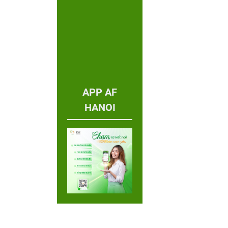
APP AF
HANOI