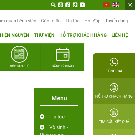
rọn hạnh phúc gia đình Quân nhân
am quan bệnh viện
Góc tri ân
Tin tức
Hỏi đáp
Tuyển dụng
THIỆN NGUYỆN
THƯ VIỆN
HỖ TRỢ KHÁCH HÀNG
LIÊN HỆ
GÓC BÁO CHÍ
ĐĂNG KÝ KHÁM
TỔNG ĐÀI
HỖ TRỢ KHÁCH HÀNG
Menu
Tin tức
TRA CỨU KẾT QUẢ
Vô sinh -
Hiếm muộn