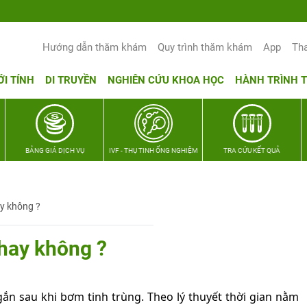
Yêu thương Lan tỏa – Trao hy vọng, vun t
Hướng dẫn thăm khám
Quy trình thăm khám
App
Th
ỚI TÍNH
DI TRUYỀN
NGHIÊN CỨU KHOA HỌC
HÀNH TRÌNH 
BẢNG GIÁ DỊCH VỤ
IVF - THỤ TINH ỐNG NGHIỆM
TRA CỨU KẾT QUẢ
ay không ?
 hay không ?
ắn sau khi bơm tinh trùng. Theo lý thuyết thời gian nằm