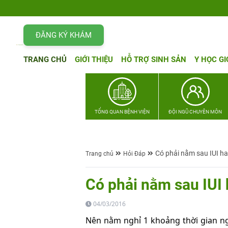
ĐĂNG KÝ KHÁM
TRANG CHỦ
GIỚI THIỆU
HỖ TRỢ SINH SẢN
Y HỌC GI
TỔNG QUAN BỆNH VIỆN
ĐỘI NGŨ CHUYÊN MÔN
Có phải nằm sau IUI h
Trang chủ
Hỏi Đáp
Có phải nằm sau IUI
04/03/2016
Nên nằm nghỉ 1 khoảng thời gian ng