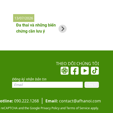
13/07/2026
2/06/2026
Đa thai và những biến
Thai phụ bị nhiễm
chứng cần lưu ý
làm gì đầu tiên?
THEO DÕI CHÚNG TÔI
Đăng ký nhận bản tin
otline:
090.222.1268
Email:
contact@afhanoi.com
 by reCAPTCHA and the Google
Privacy Policy
and
Terms of Service
apply.