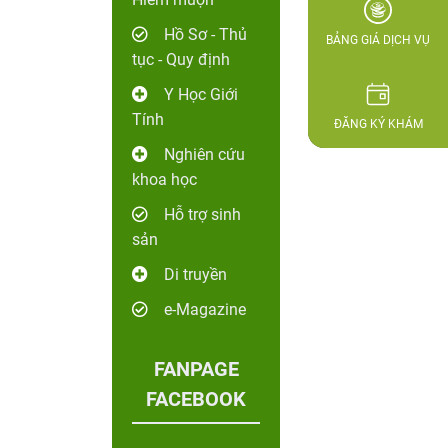
Hồ Sơ - Thủ
BẢNG GIÁ DỊCH VỤ
tục - Quy định
Y Học Giới
Tính
ĐĂNG KÝ KHÁM
Nghiên cứu
khoa học
Hỗ trợ sinh
sản
Di truyền
e-Magazine
FANPAGE
FACEBOOK