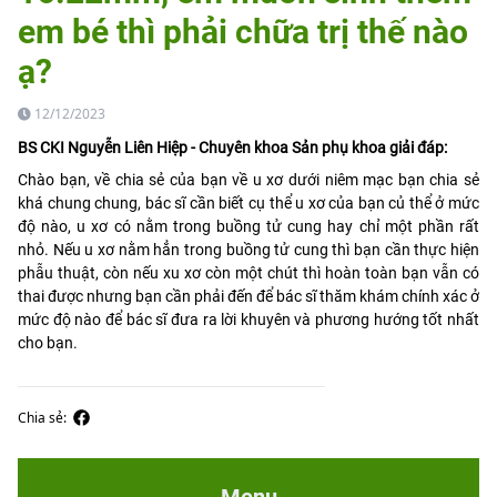
em bé thì phải chữa trị thế nào
ạ?
12/12/2023
BS CKI Nguyễn Liên Hiệp - Chuyên khoa Sản phụ khoa giải đáp:
Chào bạn, về chia sẻ của bạn về u xơ dưới niêm mạc bạn chia sẻ
khá chung chung, bác sĩ cần biết cụ thể u xơ của bạn củ thể ở mức
độ nào, u xơ có nằm trong buồng tử cung hay chỉ một phần rất
nhỏ. Nếu u xơ nằm hẳn trong buồng tử cung thì bạn cần thực hiện
phẫu thuật, còn nếu xu xơ còn một chút thì hoàn toàn bạn vẫn có
thai được nhưng bạn cần phải đến để bác sĩ thăm khám chính xác ở
mức độ nào để bác sĩ đưa ra lời khuyên và phương hướng tốt nhất
cho bạn.
Chia sẻ:
Menu