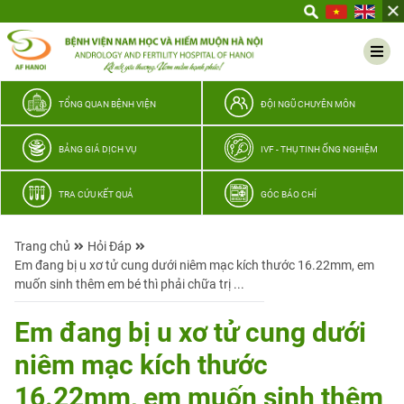
Yêu
thương
Lan
tỏa
–
TỔNG QUAN BỆNH VIỆN
ĐỘI NGŨ CHUYÊN MÔN
Trao
hy
BẢNG GIÁ DỊCH VỤ
IVF - THỤ TINH ỐNG NGHIỆM
vọng,
vun
TRA CỨU KẾT QUẢ
GÓC BÁO CHÍ
trọn
hạnh
Trang chủ
Hỏi Đáp
phúc
Em đang bị u xơ tử cung dưới niêm mạc kích thước 16.22mm, em
gia
muốn sinh thêm em bé thì phải chữa trị ...
đình
Quân
Em đang bị u xơ tử cung dưới
nhân
niêm mạc kích thước
16.22mm, em muốn sinh thêm