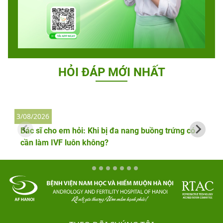
HỎI ĐÁP MỚI NHẤT
3/08/2026
2
Bác sĩ cho em hỏi: Khi bị đa nang buồng trứng có
cần làm IVF luôn không?