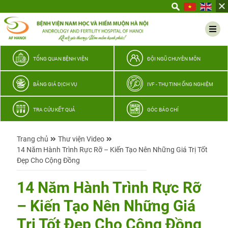
Yêu
thương
Lan
tỏa
–
TỔNG QUAN BỆNH VIỆN
ĐỘI NGŨ CHUYÊN MÔN
Trao
hy
BẢNG GIÁ DỊCH VỤ
IVF - THỤ TINH ỐNG NGHIỆM
vọng,
vun
TRA CỨU KẾT QUẢ
GÓC BÁO CHÍ
trọn
hạnh
Trang chủ
Thư viện Video
phúc
14 Năm Hành Trình Rực Rỡ – Kiến Tạo Nên Những Giá Trị Tốt
gia
Đẹp Cho Cộng Đồng
đình
Quân
14 Năm Hành Trình Rực Rỡ
nhân
– Kiến Tạo Nên Những Giá
Trị Tốt Đẹp Cho Cộng Đồng