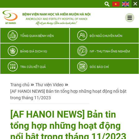
Yêu
thương
Lan
tỏa
–
TỔNG QUAN BỆNH VIỆN
ĐỘI NGŨ CHUYÊN MÔN
Trao
hy
BẢNG GIÁ DỊCH VỤ
IVF - THỤ TINH ỐNG NGHIỆM
vọng,
vun
TRA CỨU KẾT QUẢ
GÓC BÁO CHÍ
trọn
hạnh
Trang chủ
Thư viện Video
phúc
[AF HANOI NEWS] Bản tin tổng hợp những hoạt động nổi bật
gia
trong tháng 11/2023
đình
Quân
[AF HANOI NEWS] Bản tin
nhân
tổng hợp những hoạt động
nổi bật trong tháng 11/2023