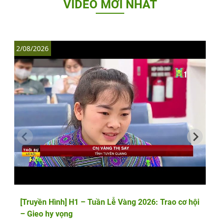
VIDEO MỚI NHẤT
2/08/2026
1
[Truyền Hình] H1 – Tuần Lễ Vàng 2026: Trao cơ hội
– Gieo hy vọng