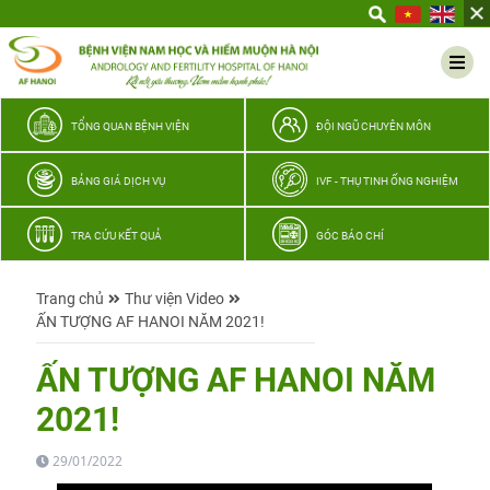
Yêu
thương
Lan
tỏa
–
TỔNG QUAN BỆNH VIỆN
ĐỘI NGŨ CHUYÊN MÔN
Trao
hy
BẢNG GIÁ DỊCH VỤ
IVF - THỤ TINH ỐNG NGHIỆM
vọng,
vun
TRA CỨU KẾT QUẢ
GÓC BÁO CHÍ
trọn
hạnh
Trang chủ
Thư viện Video
phúc
ẤN TƯỢNG AF HANOI NĂM 2021!
gia
đình
ẤN TƯỢNG AF HANOI NĂM
Quân
2021!
nhân
29/01/2022