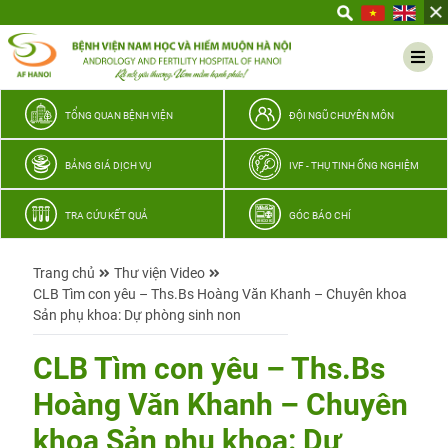
Yêu
thương
Lan
tỏa
–
TỔNG QUAN BỆNH VIỆN
ĐỘI NGŨ CHUYÊN MÔN
Trao
hy
BẢNG GIÁ DỊCH VỤ
IVF - THỤ TINH ỐNG NGHIỆM
vọng,
vun
TRA CỨU KẾT QUẢ
GÓC BÁO CHÍ
trọn
hạnh
Trang chủ
Thư viện Video
phúc
CLB Tìm con yêu – Ths.Bs Hoàng Văn Khanh – Chuyên khoa
gia
Sản phụ khoa: Dự phòng sinh non
đình
Quân
CLB Tìm con yêu – Ths.Bs
nhân
Hoàng Văn Khanh – Chuyên
khoa Sản phụ khoa: Dự