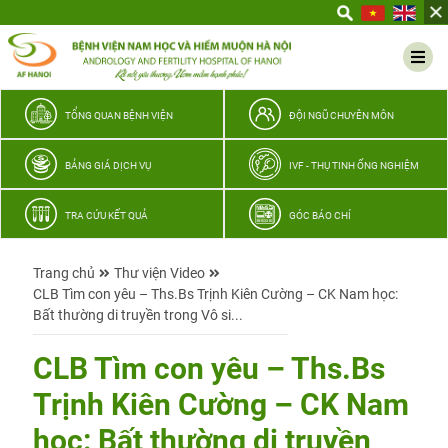
Yêu
thương
Lan
tỏa
–
TỔNG QUAN BỆNH VIỆN
ĐỘI NGŨ CHUYÊN MÔN
Trao
hy
BẢNG GIÁ DỊCH VỤ
IVF - THỤ TINH ỐNG NGHIỆM
vọng,
vun
TRA CỨU KẾT QUẢ
GÓC BÁO CHÍ
trọn
hạnh
Trang chủ
Thư viện Video
phúc
CLB Tìm con yêu – Ths.Bs Trịnh Kiên Cường – CK Nam học:
gia
Bất thường di truyền trong Vô si...
đình
Quân
CLB Tìm con yêu – Ths.Bs
nhân
Trịnh Kiên Cường – CK Nam
học: Bất thường di truyền