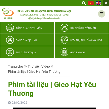
Yêu
thương
Lan
tỏa
–
TỔNG QUAN BỆNH VIỆN
ĐỘI NGŨ CHUYÊN MÔN
Trao
hy
BẢNG GIÁ DỊCH VỤ
IVF - THỤ TINH ỐNG NGHIỆM
vọng,
vun
TRA CỨU KẾT QUẢ
GÓC BÁO CHÍ
trọn
hạnh
Trang chủ
Thư viện Video
phúc
Phim tài liệu | Gieo Hạt Yêu Thương
gia
đình
Phim tài liệu | Gieo Hạt Yêu
Quân
Thương
nhân
02/02/2022