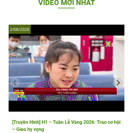
VIDEO MỚI NHẤT
2/08/2026
1
[Truyền Hình] H1 – Tuần Lễ Vàng 2026: Trao cơ hội
– Gieo hy vọng