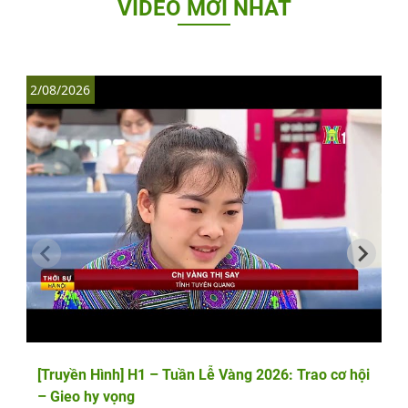
VIDEO MỚI NHẤT
2/08/2026
1
[Truyền Hình] H1 – Tuần Lễ Vàng 2026: Trao cơ hội
– Gieo hy vọng