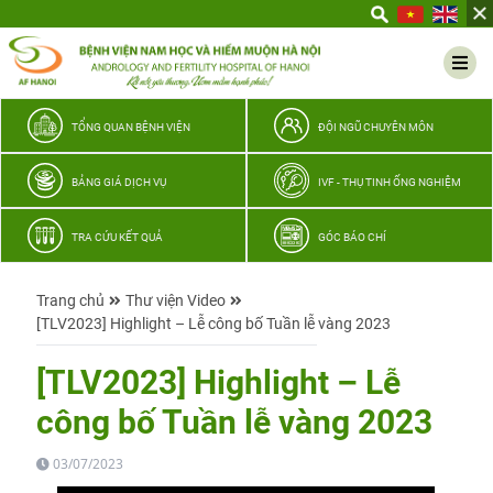
Yêu
thương
Lan
tỏa
–
TỔNG QUAN BỆNH VIỆN
ĐỘI NGŨ CHUYÊN MÔN
Trao
hy
BẢNG GIÁ DỊCH VỤ
IVF - THỤ TINH ỐNG NGHIỆM
vọng,
vun
TRA CỨU KẾT QUẢ
GÓC BÁO CHÍ
trọn
hạnh
Trang chủ
Thư viện Video
phúc
[TLV2023] Highlight – Lễ công bố Tuần lễ vàng 2023
gia
đình
[TLV2023] Highlight – Lễ
Quân
công bố Tuần lễ vàng 2023
nhân
03/07/2023