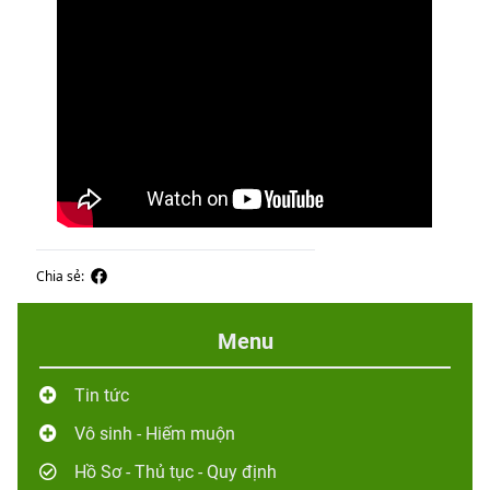
Chia sẻ:
Menu
Tin tức
Vô sinh - Hiếm muộn
Hồ Sơ - Thủ tục - Quy định