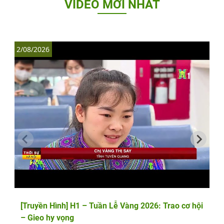
VIDEO MỚI NHẤT
2/08/2026
1
[Truyền Hình] H1 – Tuần Lễ Vàng 2026: Trao cơ hội
– Gieo hy vọng