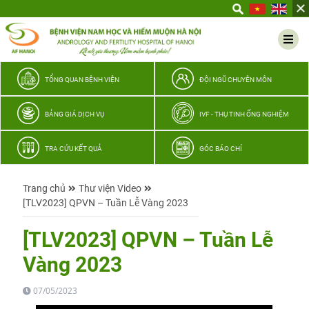
Yêu
thương
Lan
tỏa
–
TỔNG QUAN BỆNH VIỆN
ĐỘI NGŨ CHUYÊN MÔN
Trao
hy
BẢNG GIÁ DỊCH VỤ
IVF - THỤ TINH ỐNG NGHIỆM
vọng,
vun
TRA CỨU KẾT QUẢ
GÓC BÁO CHÍ
trọn
hạnh
Trang chủ
Thư viện Video
phúc
[TLV2023] QPVN – Tuần Lễ Vàng 2023
gia
đình
[TLV2023] QPVN – Tuần Lễ
Quân
Vàng 2023
nhân
07/05/2023