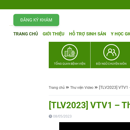
ĐĂNG KÝ KHÁM
TRANG CHỦ
GIỚI THIỆU
HỖ TRỢ SINH SẢN
Y HỌC GI
TỔNG QUAN BỆNH VIỆN
ĐỘI NGŨ CHUYÊN MÔN
[TLV2023] VTV1 –
Trang chủ
Thư viện Video
[TLV2023] VTV1 – Th
08/05/2023