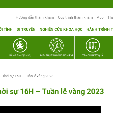
Yêu thương Lan tỏa – Trao hy vọng, vun
Hướng dẫn thăm khám
Quy trình thăm khám
App
Th
ỚI TÍNH
DI TRUYỀN
NGHIÊN CỨU KHOA HỌC
HÀNH TRÌNH 
BẢNG GIÁ DỊCH VỤ
IVF - THỤ TINH ỐNG NGHIỆM
TRA CỨU KẾT QUẢ
 Thời sự 16H – Tuần lễ vàng 2023
ời sự 16H – Tuần lễ vàng 2023