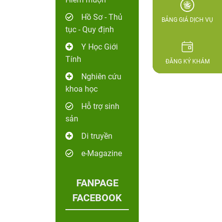
Hồ Sơ - Thủ
BẢNG GIÁ DỊCH VỤ
tục - Quy định
Y Học Giới
Tính
ĐĂNG KÝ KHÁM
Nghiên cứu
khoa học
Hỗ trợ sinh
sản
Di truyền
e-Magazine
FANPAGE
FACEBOOK