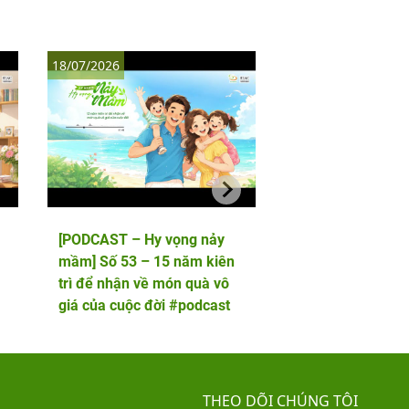
18/07/2026
11/07/2026
[PODCAST – Hy vọng nảy
[PODCAST – Hy vọ
mầm] Số 53 – 15 năm kiên
mầm] Số 52 – 5 lầ
trì để nhận về món quà vô
phôi và cái kết viê
giá của cuộc đời #podcast
hai thiên thần nhỏ
THEO DÕI CHÚNG TÔI