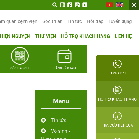
 trọn hạnh phúc gia đình Quân nhân
am quan bệnh viện
Góc tri ân
Tin tức
Hỏi đáp
Tuyển dụng
THIỆN NGUYỆN
THƯ VIỆN
HỖ TRỢ KHÁCH HÀNG
LIÊN HỆ
GÓC BÁO CHÍ
ĐĂNG KÝ KHÁM
TỔNG ĐÀI
HỖ TRỢ KHÁCH HÀNG
Menu
Tin tức
TRA CỨU KẾT QUẢ
Vô sinh -
Hiếm muộn