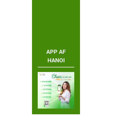
APP AF
HANOI