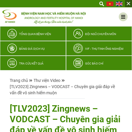
Yêu
thương
Lan
tỏa
–
TỔNG QUAN BỆNH VIỆN
ĐỘI NGŨ CHUYÊN MÔN
Trao
hy
BẢNG GIÁ DỊCH VỤ
IVF - THỤ TINH ỐNG NGHIỆM
vọng,
vun
TRA CỨU KẾT QUẢ
GÓC BÁO CHÍ
trọn
hạnh
Trang chủ
Thư viện Video
phúc
[TLV2023] Zingnews – VODCAST – Chuyên gia giải đáp về
gia
vấn đề vô sinh hiếm muộn
đình
Quân
[TLV2023] Zingnews –
nhân
VODCAST – Chuyên gia giải
đáp về vấn đề vô sinh hiếm