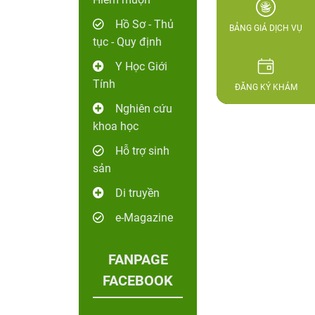
Hồ Sơ - Thủ
BẢNG GIÁ DỊCH VỤ
tục - Quy định
Y Học Giới
Tính
ĐĂNG KÝ KHÁM
Nghiên cứu
khoa học
Hỗ trợ sinh
sản
Di truyền
e-Magazine
FANPAGE
FACEBOOK