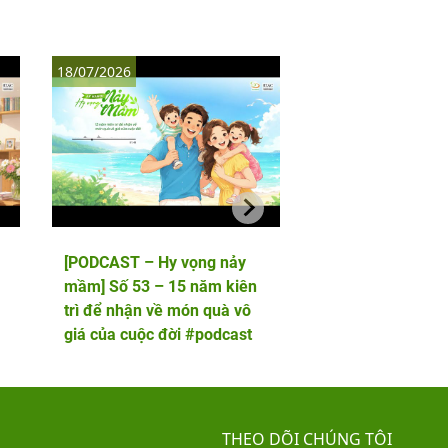
18/07/2026
11/07/2026
[PODCAST – Hy vọng nảy
[PODCAST – Hy vọ
mầm] Số 53 – 15 năm kiên
mầm] Số 52 – 5 lầ
trì để nhận về món quà vô
phôi và cái kết viê
giá của cuộc đời #podcast
hai thiên thần nhỏ
THEO DÕI CHÚNG TÔI