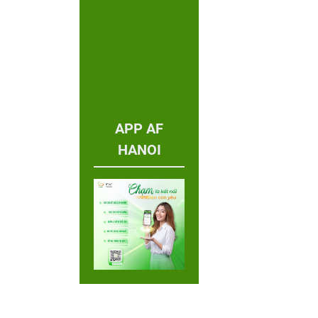
APP AF
HANOI