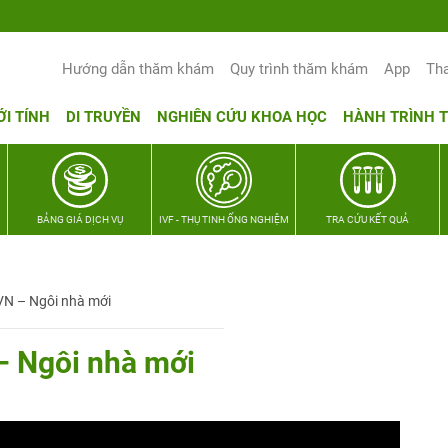
Yêu thương Lan tỏa – Trao hy vọng, vun
Hướng dẫn thăm khám
Quy trình thăm khám
App
Th
ỚI TÍNH
DI TRUYỀN
NGHIÊN CỨU KHOA HỌC
HÀNH TRÌNH 
BẢNG GIÁ DỊCH VỤ
IVF - THỤ TINH ỐNG NGHIỆM
TRA CỨU KẾT QUẢ
VN – Ngôi nhà mới
– Ngôi nhà mới