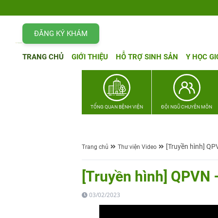
ĐĂNG KÝ KHÁM
TRANG CHỦ
GIỚI THIỆU
HỖ TRỢ SINH SẢN
Y HỌC GI
TỔNG QUAN BỆNH VIỆN
ĐỘI NGŨ CHUYÊN MÔN
[Truyền hình] QP
Trang chủ
Thư viện Video
[Truyền hình] QPVN 
03/02/2023