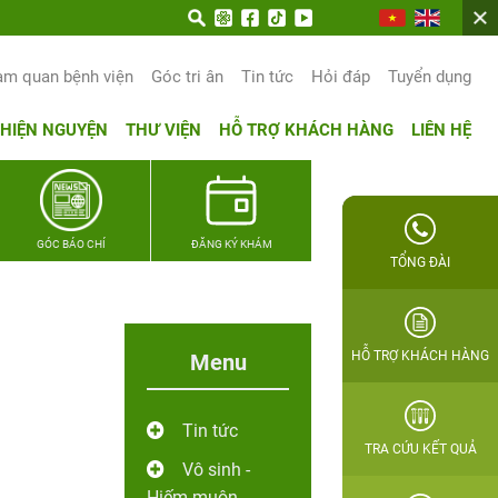
 trọn hạnh phúc gia đình Quân nhân
am quan bệnh viện
Góc tri ân
Tin tức
Hỏi đáp
Tuyển dụng
THIỆN NGUYỆN
THƯ VIỆN
HỖ TRỢ KHÁCH HÀNG
LIÊN HỆ
GÓC BÁO CHÍ
ĐĂNG KÝ KHÁM
TỔNG ĐÀI
HỖ TRỢ KHÁCH HÀNG
Menu
Tin tức
TRA CỨU KẾT QUẢ
Vô sinh -
Hiếm muộn