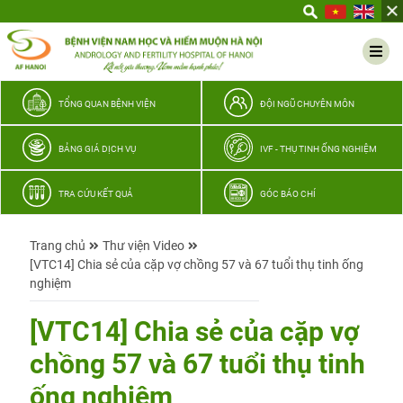
Yêu
thương
Lan
tỏa
–
TỔNG QUAN BỆNH VIỆN
ĐỘI NGŨ CHUYÊN MÔN
Trao
hy
BẢNG GIÁ DỊCH VỤ
IVF - THỤ TINH ỐNG NGHIỆM
vọng,
vun
TRA CỨU KẾT QUẢ
GÓC BÁO CHÍ
trọn
hạnh
Trang chủ
Thư viện Video
phúc
[VTC14] Chia sẻ của cặp vợ chồng 57 và 67 tuổi thụ tinh ống
gia
nghiệm
đình
Quân
[VTC14] Chia sẻ của cặp vợ
nhân
chồng 57 và 67 tuổi thụ tinh
ống nghiệm