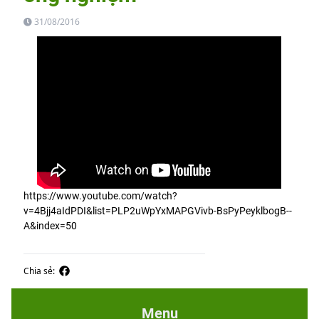
31/08/2016
https://www.youtube.com/watch?
v=4Bjj4aIdPDI&list=PLP2uWpYxMAPGVivb-BsPyPeyklbogB--
A&index=50
Chia sẻ:
Menu